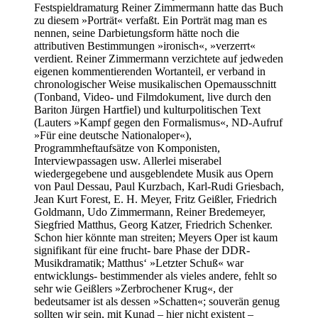
Festspieldramaturg Reiner Zimmermann hatte das Buch
zu diesem »Porträt« verfaßt. Ein Porträt mag man es
nennen, seine Darbietungsform hätte noch die
attributiven Bestimmungen »ironisch«, »verzerrt«
verdient. Reiner Zimmermann verzichtete auf jedweden
eigenen kommentierenden Wortanteil, er verband in
chronologischer Weise musikalischen Opemausschnitt
(Tonband, Video- und Filmdokument, live durch den
Bariton Jürgen Hartfiel) und kulturpolitischen Text
(Lauters »Kampf gegen den Formalismus«, ND-Aufruf
»Für eine deutsche Nationaloper«),
Programmheftaufsätze von Komponisten,
Interviewpassagen usw. Allerlei miserabel
wiedergegebene und ausgeblendete Musik aus Opern
von Paul Dessau, Paul Kurzbach, Karl-Rudi Griesbach,
Jean Kurt Forest, E. H. Meyer, Fritz Geißler, Friedrich
Goldmann, Udo Zimmermann, Reiner Bredemeyer,
Siegfried Matthus, Georg Katzer, Friedrich Schenker.
Schon hier könnte man streiten; Meyers Oper ist kaum
signifikant für eine frucht- bare Phase der DDR-
Musikdramatik; Matthus‘ »Letzter Schuß« war
entwicklungs- bestimmender als vieles andere, fehlt so
sehr wie Geißlers »Zerbrochener Krug«, der
bedeutsamer ist als dessen »Schatten«; souverän genug
sollten wir sein, mit Kunad – hier nicht existent –