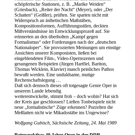
schöpferische Stationen, z. B. „Marike Weiden“
(Griesbach), „Reiter der Nacht“ (Meyer), oder „Der
Schatten“ (Geißler), prüften. Sie sparten nicht mit
Widerspruch an ästhetischen Maßstäben,
Kompositionsformen, Aufführungsstilen, deckten
Mißverständnisse im Entwicklungsprozeß auf. Sie
erinnerten an den überholten „Kampf gegen
Formalismus“ oder Forderungen nach der „deutschen
Nationaloper“. Sie provozierten Meinungen um einstige
Ansichten unserer Komponisten, ließen bei
eingeblendeten Film-, Video-Opernszenen und
gesungenen Beispielen (Jürgen Hartfiel, Bariton,
Thomas Wicklein, Klavier) manch peinliches Pathos
bewußt werden. Eine unduldsame, mutige
Rechenschaftslegung …
Daß sich dennoch dieses oft totgesagte Genre Oper in
unserem Lande lebendig
weiterentwickelte, stimmt froh – doch wohin? Hat sich
der Kreis gar geschlossen? Ließen Tonbeispiele nicht
neue „formalistische“ Züge erkennen? Purzelten die
Meßlatten nicht wie Mikadostäbe ins Ungewisse?
Wolfgang Gubisch, Sächsische Zeitung, 24. Mai 1989
Retrospektive: 40 Jahre Oper in der DDR