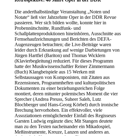
Die anderthalbstündige Veranstaltung „Noten und
Notate“ ließ vier Jahrzehnte Oper in der DDR Revue
passieren. Wer sich bilden wollte, konnte hier in
Probennütschnitte, Rundfunk- und
Schallplattenproduktionen hineinhören, Ausschnitte aus
Fernsehaufzeichnungen und Berichten des DEFA-
Augenzeugen betrachten; die Live-Beiträge waren
leider durch Erkrankung auf wenige Darbietungen von
Jürgen Hartfiel (Bariton) und Thomas Wicklern
(Klavierbegleitung) reduziert. Für dieses Programm
hatte der Musikwissenschaftler Reiner Zimmermann
(Buch) Klangbeispiele aus 15 Werken mit
Selbstaussagen von Komponisten, mit Zitaten aus
Rezensionen, Programmheften und kulturpolitischen
Dokumenten zu einer beziehungsreichen Folge
montiert, deren mitunter polemisches Moment die vier
Sprecher (Andrea Preuss, Suheer Saleh, Lutz
Blochberger und Hans-Georg Körbel) durch ironische
Brechung hervorhoben. Ein effektvoller, viele
Assoziationen ermöglichender Einfall des Regisseurs
Garsten Ludwig ergänzte dies; Mit Stangen deutete
man zu den Texten nacheinander ein Mikadospiel,
Meßinstrumente, Kreuze, Lanzen und anderes an.