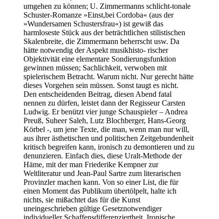
umgehen zu können; U. Zimmermanns schlicht-tonale
Schuster-Romanze »Einst,bei Cordoba« (aus der
»Wundersamen Schustersfrau«) ist gewiß das
harmloseste Stück aus der beträchtlichen stilistischen
Skalenbreite, die Zimmermann beherrscht usw. Da
hätte notwendig der Aspekt musikhisto- rischer
Objektivität eine elementare Sondierungsfunktion
gewinnen müssen; Sachlichkeit, verwoben mit
spielerischem Betracht. Warum nicht. Nur gerecht hätte
dieses Vorgehen sein müssen. Sonst taugt es nicht.
Den entscheidenden Beitrag, diesen Abend fatal
nennen zu dürfen, leistet dann der Regisseur Carsten
Ludwig. Er benützt vier junge Schauspieler – Andrea
Preuß, Suheer Saleh, Lutz Blochberger, Hans-Georg
Körbel -, um jene Texte, die man, wenn man nur will,
aus ihrer ästhetischen und politischen Zeitgebundenheit
kritisch begreifen kann, ironisch zu demontieren und zu
denunzieren. Einfach dies, diese Uralt-Methode der
Häme, mit der man Friederike Kempner zur
Weltliteratur und Jean-Paul Sartre zum literarischen
Provinzler machen kann. Von so einer List, die für
einen Moment das Publikum übertölpelt, halte ich
nichts, sie mißachtet das für die Kunst
uneingeschrieben gültige Gesetznotwendiger
individueller Schaffensdifferenziertheit. Ironische