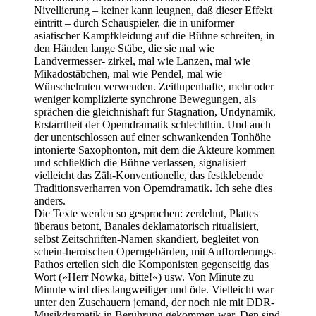
Nivellierung – keiner kann leugnen, daß dieser Effekt
eintritt – durch Schauspieler, die in uniformer
asiatischer Kampfkleidung auf die Bühne schreiten, in
den Händen lange Stäbe, die sie mal wie
Landvermesser- zirkel, mal wie Lanzen, mal wie
Mikadostäbchen, mal wie Pendel, mal wie
Wünschelruten verwenden. Zeitlupenhafte, mehr oder
weniger komplizierte synchrone Bewegungen, als
sprächen die gleichnishaft für Stagnation, Undynamik,
Erstarrtheit der Opemdramatik schlechthin. Und auch
der unentschlossen auf einer schwankenden Tonhöhe
intonierte Saxophonton, mit dem die Akteure kommen
und schließlich die Bühne verlassen, signalisiert
vielleicht das Zäh-Konventionelle, das festklebende
Traditionsverharren von Opemdramatik. Ich sehe dies
anders.
Die Texte werden so gesprochen: zerdehnt, Plattes
überaus betont, Banales deklamatorisch ritualisiert,
selbst Zeitschriften-Namen skandiert, begleitet von
schein-heroischen Operngebärden, mit Aufforderungs-
Pathos erteilen sich die Komponisten gegenseitig das
Wort (»Herr Nowka, bitte!«) usw. Von Minute zu
Minute wird dies langweiliger und öde. Vielleicht war
unter den Zuschauern jemand, der noch nie mit DDR-
Musikdramatik in Berührung gekommen war. Den sind