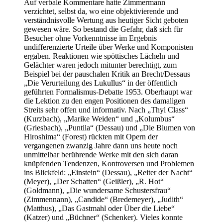
Auf verbale Kommentare hatte Zimmermann
verzichtet, selbst da, wo eine objektivierende und
verständnisvolle Wertung aus heutiger Sicht geboten
gewesen wäre. So bestand die Gefahr, daß sich für
Besucher ohne Vorkenntnisse im Ergebnis
undifferenzierte Urteile über Werke und Komponisten
ergaben. Reaktionen wie spöttisches Lächeln und
Gelächter waren jedoch mitunter berechtigt, zum
Beispiel bei der pauschalen Kritik an Brecht/Dessaus
„Die Verurteilung des Lukullus“ in der öffentlich
geführten Formalismus-Debatte 1953. Oberhaupt war
die Lektion zu den engen Positionen des damaligen
Streits sehr offen und informativ. Nach „Thyl Class“
(Kurzbach), „Marike Weiden“ und „Kolumbus“
(Griesbach), „Puntila“ (Dessau) und „Die Blumen von
Hiroshima“ (Forest) rückten mit Opern der
vergangenen zwanzig Jahre dann uns heute noch
unmittelbar berührende Werke mit den sich daran
knüpfenden Tendenzen, Kontroversen und Problemen
ins Blickfeld: „Einstein“ (Dessau), „Reiter der Nacht“
(Meyer), „Der Schatten“ (Geißler), „R. Hot“
(Goldmann), „Die wundersame Schustersfrau“
(Zimmennann), „Candide“ (Bredemeyer), „Judith“
(Matthus), „Das Gastmahl oder Über die Liebe“
(Katzer) und „Büchner“ (Schenker). Vieles konnte