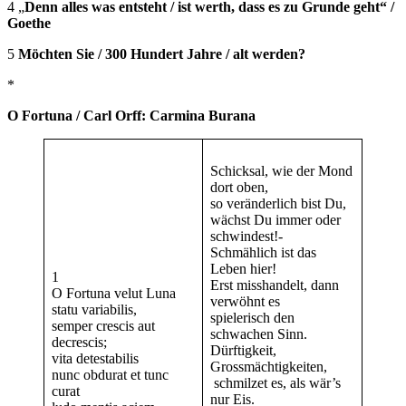
4 „
Denn alles was entsteht / ist werth, dass es zu Grunde geht“ /
Goethe
5
Möchten Sie / 300 Hundert Jahre / alt werden?
*
O Fortuna / Carl Orff: Carmina Burana
Schicksal, wie der Mond
dort oben,
so veränderlich bist Du,
wächst Du immer oder
schwindest!-
Schmählich ist das
Leben hier!
1
Erst misshandelt, dann
O Fortuna velut Luna
verwöhnt es
statu variabilis,
spielerisch den
semper crescis aut
schwachen Sinn.
decrescis;
Dürftigkeit,
vita detestabilis
Grossmächtigkeiten,
nunc obdurat et tunc
schmilzet es, als wär’s
curat
nur Eis.