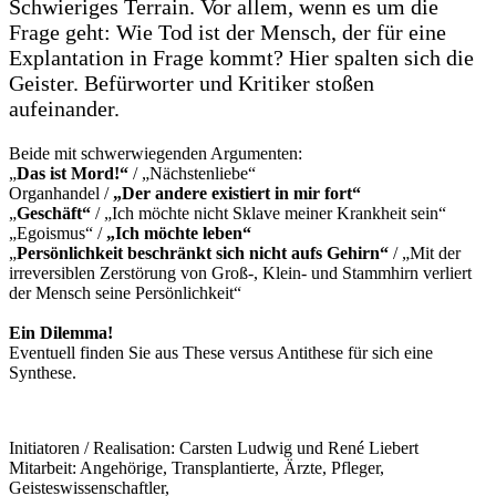
Schwieriges Terrain. Vor allem, wenn es um die
Frage geht: Wie Tod ist der Mensch, der für eine
Explantation in Frage kommt? Hier spalten sich die
Geister. Befürworter und Kritiker stoßen
aufeinander.
Beide mit schwerwiegenden Argumenten:
„
Das ist Mord!“
/ „Nächstenliebe“
Organhandel /
„Der andere existiert in mir fort“
„
Geschäft“
/ „Ich möchte nicht Sklave meiner Krankheit sein“
„Egoismus“ /
„Ich möchte leben“
„
Persönlichkeit beschränkt sich nicht aufs Gehirn“
/ „Mit der
irreversiblen Zerstörung von Groß-, Klein- und Stammhirn verliert
der Mensch seine Persönlichkeit“
Ein Dilemma!
Eventuell finden Sie aus These versus Antithese für sich eine
Synthese.
Initiatoren / Realisation: Carsten Ludwig und René Liebert
Mitarbeit: Angehörige, Transplantierte, Ärzte, Pfleger,
Geisteswissenschaftler,