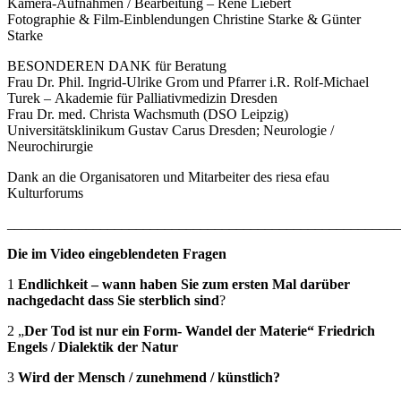
Kamera-Aufnahmen / Bearbeitung – Renè Liebert
Fotographie & Film-Einblendungen Christine Starke & Günter
Starke
BESONDEREN DANK für Beratung
Frau Dr. Phil. Ingrid-Ulrike Grom und Pfarrer i.R. Rolf-Michael
Turek – Akademie für Palliativmedizin Dresden
Frau Dr. med. Christa Wachsmuth (DSO Leipzig)
Universitätsklinikum Gustav Carus Dresden; Neurologie /
Neurochirurgie
Dank an die Organisatoren und Mitarbeiter des riesa efau
Kulturforums
_______________________________________________________
Die im Video eingeblendeten Fragen
1
Endlichkeit – wann haben Sie zum ersten Mal darüber
nachgedacht dass Sie sterblich sind
?
2 „
Der Tod ist nur ein Form- Wandel der Materie“ Friedrich
Engels / Dialektik der Natur
3
Wird der Mensch / zunehmend / künstlich?