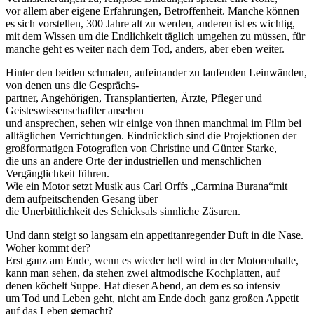
vor allem aber eigene Erfahrungen, Betroffenheit. Manche können
es sich vorstellen, 300 Jahre alt zu werden, anderen ist es wichtig,
mit dem Wissen um die Endlichkeit täglich umgehen zu müssen, für
manche geht es weiter nach dem Tod, anders, aber eben weiter.
Hinter den beiden schmalen, aufeinander zu laufenden Leinwänden,
von denen uns die Gesprächs-
partner, Angehörigen, Transplantierten, Ärzte, Pfleger und
Geisteswissenschaftler ansehen
und ansprechen, sehen wir einige von ihnen manchmal im Film bei
alltäglichen Verrichtungen. Eindrücklich sind die Projektionen der
großformatigen Fotografien von Christine und Günter Starke,
die uns an andere Orte der industriellen und menschlichen
Vergänglichkeit führen.
Wie ein Motor setzt Musik aus Carl Orffs „Carmina Burana“mit
dem aufpeitschenden Gesang über
die Unerbittlichkeit des Schicksals sinnliche Zäsuren.
Und dann steigt so langsam ein appetitanregender Duft in die Nase.
Woher kommt der?
Erst ganz am Ende, wenn es wieder hell wird in der Motorenhalle,
kann man sehen, da stehen zwei altmodische Kochplatten, auf
denen köchelt Suppe. Hat dieser Abend, an dem es so intensiv
um Tod und Leben geht, nicht am Ende doch ganz großen Appetit
auf das Leben gemacht?