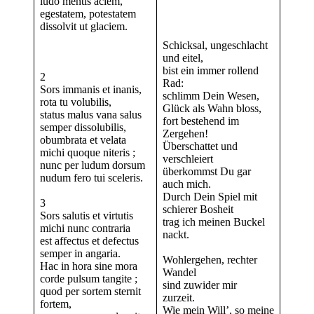
ludo mentis aciem,
egestatem, potestatem
dissolvit ut glaciem.
Schicksal, ungeschlacht
und eitel,
bist ein immer rollend
2
Rad:
Sors immanis et inanis,
schlimm Dein Wesen,
rota tu volubilis,
Glück als Wahn bloss,
status malus vana salus
fort bestehend im
semper dissolubilis,
Zergehen!
obumbrata et velata
Überschattet und
michi quoque niteris ;
verschleiert
nunc per ludum dorsum
überkommst Du gar
nudum fero tui sceleris.
auch mich.
Durch Dein Spiel mit
3
schierer Bosheit
Sors salutis et virtutis
trag ich meinen Buckel
michi nunc contraria
nackt.
est affectus et defectus
semper in angaria.
Wohlergehen, rechter
Hac in hora sine mora
Wandel
corde pulsum tangite ;
sind zuwider mir
quod per sortem sternit
zurzeit.
fortem,
Wie mein Will’, so meine