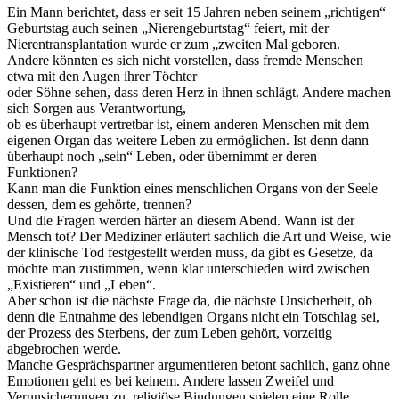
Ein Mann berichtet, dass er seit 15 Jahren neben seinem „richtigen“
Geburtstag auch seinen „Nierengeburtstag“ feiert, mit der
Nierentransplantation wurde er zum „zweiten Mal geboren.
Andere könnten es sich nicht vorstellen, dass fremde Menschen
etwa mit den Augen ihrer Töchter
oder Söhne sehen, dass deren Herz in ihnen schlägt. Andere machen
sich Sorgen aus Verantwortung,
ob es überhaupt vertretbar ist, einem anderen Menschen mit dem
eigenen Organ das weitere Leben zu ermöglichen. Ist denn dann
überhaupt noch „sein“ Leben, oder übernimmt er deren
Funktionen?
Kann man die Funktion eines menschlichen Organs von der Seele
dessen, dem es gehörte, trennen?
Und die Fragen werden härter an diesem Abend. Wann ist der
Mensch tot? Der Mediziner erläutert sachlich die Art und Weise, wie
der klinische Tod festgestellt werden muss, da gibt es Gesetze, da
möchte man zustimmen, wenn klar unterschieden wird zwischen
„Existieren“ und „Leben“.
Aber schon ist die nächste Frage da, die nächste Unsicherheit, ob
denn die Entnahme des lebendigen Organs nicht ein Totschlag sei,
der Prozess des Sterbens, der zum Leben gehört, vorzeitig
abgebrochen werde.
Manche Gesprächspartner argumentieren betont sachlich, ganz ohne
Emotionen geht es bei keinem. Andere lassen Zweifel und
Verunsicherungen zu, religiöse Bindungen spielen eine Rolle,