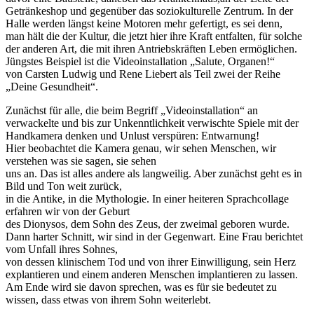
Getränkeshop und gegenüber das soziokulturelle Zentrum. In der
Halle werden längst keine Motoren mehr gefertigt, es sei denn,
man hält die der Kultur, die jetzt hier ihre Kraft entfalten, für solche
der anderen Art, die mit ihren Antriebskräften Leben ermöglichen.
Jüngstes Beispiel ist die Videoinstallation „Salute, Organen!“
von Carsten Ludwig und Rene Liebert als Teil zwei der Reihe
„Deine Gesundheit“.
Zunächst für alle, die beim Begriff „Videoinstallation“ an
verwackelte und bis zur Unkenntlichkeit verwischte Spiele mit der
Handkamera denken und Unlust verspüren: Entwarnung!
Hier beobachtet die Kamera genau, wir sehen Menschen, wir
verstehen was sie sagen, sie sehen
uns an. Das ist alles andere als langweilig. Aber zunächst geht es in
Bild und Ton weit zurück,
in die Antike, in die Mythologie. In einer heiteren Sprachcollage
erfahren wir von der Geburt
des Dionysos, dem Sohn des Zeus, der zweimal geboren wurde.
Dann harter Schnitt, wir sind in der Gegenwart. Eine Frau berichtet
vom Unfall ihres Sohnes,
von dessen klinischem Tod und von ihrer Einwilligung, sein Herz
explantieren und einem anderen Menschen implantieren zu lassen.
Am Ende wird sie davon sprechen, was es für sie bedeutet zu
wissen, dass etwas von ihrem Sohn weiterlebt.